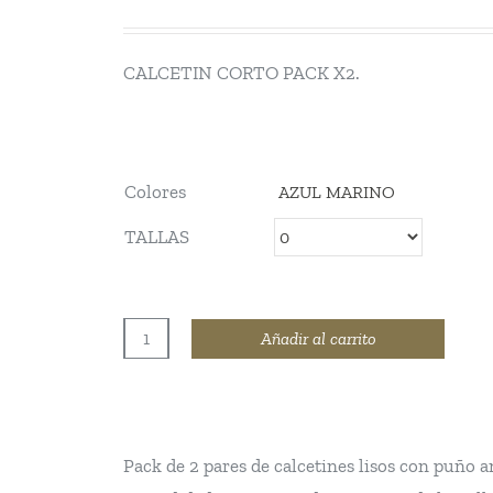
de
precios:
CALCETIN CORTO PACK X2.
desde
5,50€
hasta
5,80€
Colores
TALLAS
Añadir al carrito
CALCETIN
CORTO
(PACK
X2)
Pack de 2 pares de calcetines lisos con puño 
cantidad