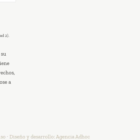
ad 2).
 su
iene
rechos,
ose a
uso
· Diseño y desarrollo:
Agencia Adhoc