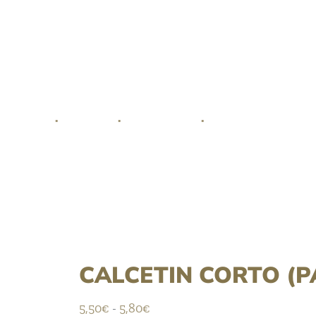
Tel:
961 853 64
PADDY
TIENDA
CITA PREVIA
NUESTRAS MARCAS
CALCETIN CORTO (P
Rango
5,50
€
5,80
€
-