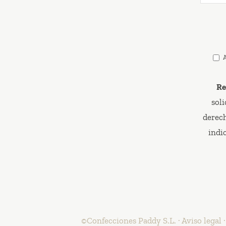
A
Re
sol
derech
indi
©Confecciones Paddy S.L. ·
Aviso legal