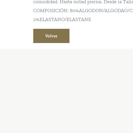
comodidad. Hasta mitad pierna. Desde la Talla
COMPOSICIÓN: 80%ALGODON/ALGODAO/CO
2%ELASTANO/ELASTANE
Volver
Instagram
YouTube
Facebook
LinkedIn