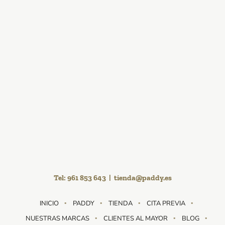
Instagram
YouTube
Facebook
LinkedIn
Tel:
961 853 643
|
tienda@paddy.es
INICIO
PADDY
TIENDA
CITA PREVIA
NUESTRAS MARCAS
CLIENTES AL MAYOR
BLOG