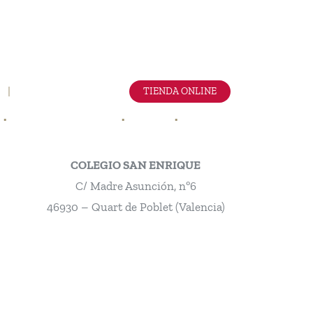
|
Instagram
YouTube
Facebook
LinkedIn
TIENDA ONLINE
3
tienda@paddy.es
CLIENTES AL MAYOR
BLOG
CONTACTO
COLEGIO SAN ENRIQUE
C/ Madre Asunción, nº6
46930 – Quart de Poblet (Valencia)