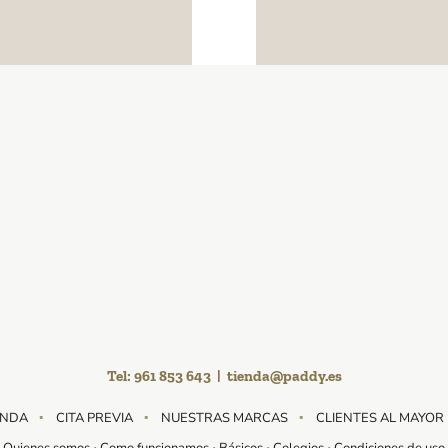
Instagram
YouTube
Facebook
LinkedIn
Tel:
961 853 643
|
tienda@paddy.es
ENDA
CITA PREVIA
NUESTRAS MARCAS
CLIENTES AL MAYOR