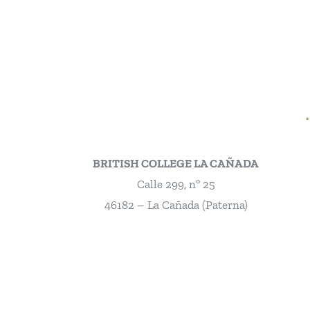
Skip
to
content
INICIO
BRITISH COLLEGE LA CAÑADA
Calle 299, nº 25
46182 – La Cañada (Paterna)