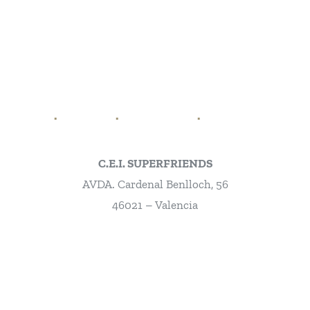
Tel:
961 853 64
PADDY
TIENDA
CITA PREVIA
NUESTRAS MARCAS
C.E.I. SUPERFRIENDS
AVDA. Cardenal Benlloch, 56
46021 – Valencia