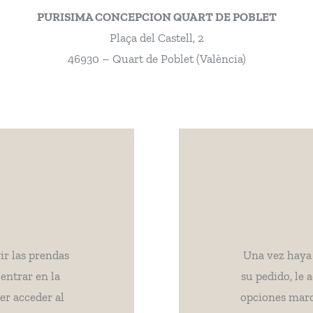
PURISIMA CONCEPCION QUART DE POBLET
Plaça del Castell, 2
46930 – Quart de Poblet (València)
ir las prendas
Una vez haya 
entrar en la
su pedido, le
er acceder al
opciones marc