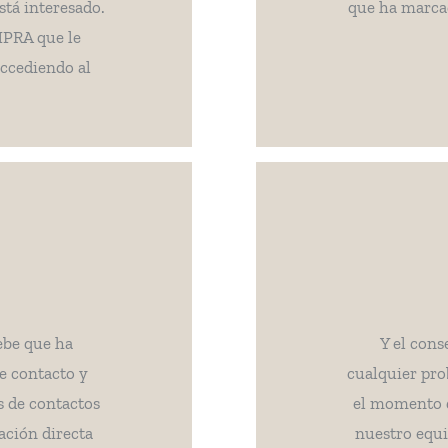
stá interesado.
que ha marcado
MPRA que le
accediendo al
ebe que ha
Y el cons
e contacto y
cualquier pro
s de contactos
el momento d
ción directa
nuestro equi