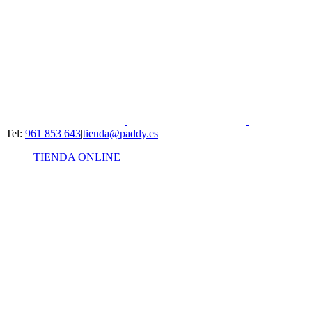
Skip
to
content
Tel:
961 853 643
|
tienda@paddy.es
Instagram
YouTube
Facebook
LinkedIn
TIENDA ONLINE
View
Larger
Image