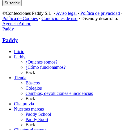
Suscribir
©Confecciones Paddy S.L. ·
Aviso legal
·
Política de privacidad
·
Política de Cookies
·
Condiciones de uso
· Diseño y desarrollo:
Agencia Adhoc
Paddy
Paddy
Inicio
Paddy
¿Quienes somos?
¿Cómo funcionamos?
Back
Tienda
Básicos
Colegios
Cambios, devoluciones e incidencias
Back
Cita previa
Nuestras marcas
Paddy School
Paddy Sport
Back
Clientes al mayor