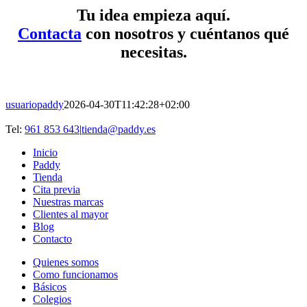
Tu idea empieza aquí.
Contacta
con nosotros y cuéntanos qué
necesi
tas.
usuariopaddy
2026-04-30T11:42:28+02:00
Instagram
YouTube
Facebook
LinkedIn
Tel:
961 853 643
|
tienda@paddy.es
Inicio
Paddy
Tienda
Cita previa
Nuestras marcas
Clientes al mayor
Blog
Contacto
Quienes somos
Como funcionamos
Básicos
Colegios